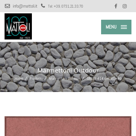
info@mattoli.it
Tel:
+39. 0731.21.33.70
MENU
Marmettoni Outdoor
Home
Prodotti
Marmettoni Outdoor
GREBI 414 cm. 40×40