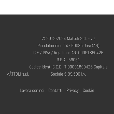
© 2013-2024 Máttoli S.r.l. - via
Piandelmedico 24 - 60035 Jesi (AN)
C.F. / P.IVA / Reg. Impr. AN: 00091890426
R.E.A.: 59031
Codice ident. C.E.E. IT 00091890426 Capitale
MÁTTOLI s.r.l.
Sociale € 99.500 i.v.
Lavora con noi
Contatti
Privacy
Cookie