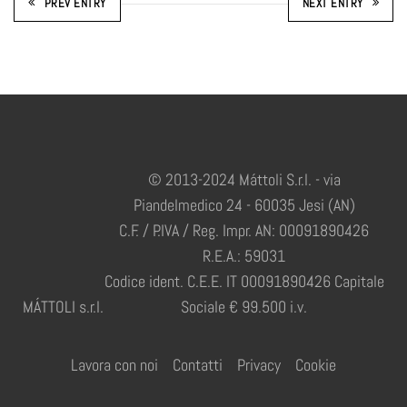
PREV ENTRY
NEXT ENTRY
© 2013-2024 Máttoli S.r.l. - via
Piandelmedico 24 - 60035 Jesi (AN)
C.F. / P.IVA / Reg. Impr. AN: 00091890426
R.E.A.: 59031
Codice ident. C.E.E. IT 00091890426 Capitale
MÁTTOLI s.r.l.
Sociale € 99.500 i.v.
Lavora con noi
Contatti
Privacy
Cookie