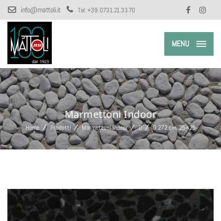
info@mattoli.it
Tel:
+39. 0731.21.33.70
MENU
Marmettoni Indoor
Home
Prodotti
Marmettoni Indoor
O
O 272 cm. 25×25