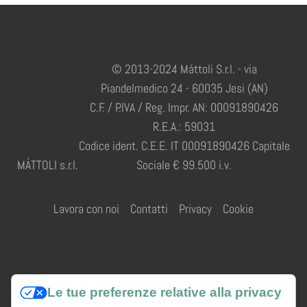
© 2013-2024 Máttoli S.r.l. - via
Piandelmedico 24 - 60035 Jesi (AN)
C.F. / P.IVA / Reg. Impr. AN: 00091890426
R.E.A.: 59031
Codice ident. C.E.E. IT 00091890426 Capitale
MÁTTOLI s.r.l.
Sociale € 99.500 i.v.
Lavora con noi
Contatti
Privacy
Cookie
Credits
Le tue preferenze relative alla privacy