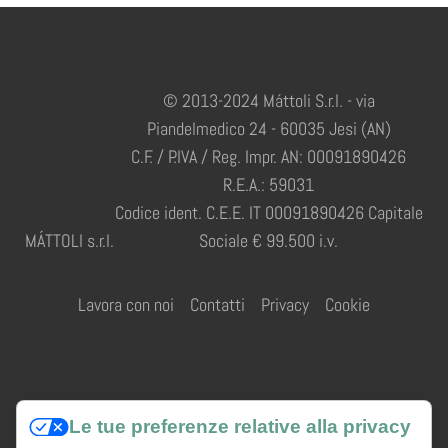
© 2013-2024 Máttoli S.r.l. - via
Piandelmedico 24 - 60035 Jesi (AN)
C.F. / P.IVA / Reg. Impr. AN: 00091890426
R.E.A.: 59031
Codice ident. C.E.E. IT 00091890426 Capitale
MÁTTOLI s.r.l.
Sociale € 99.500 i.v.
Lavora con noi
Contatti
Privacy
Cookie
Credits
Le tue preferenze relative alla privacy