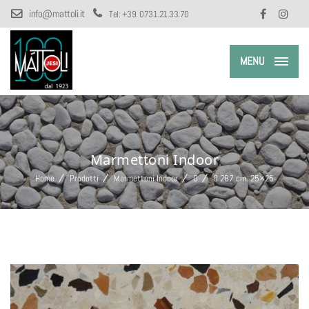
info@mattoli.it
Tel:
+39. 0731.21.33.70
MENU
Marmettoni Indoor
Home
Prodotti
Marmettoni Indoor
O
O 287 cm. 25×25