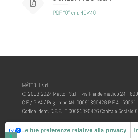
PDF “O” cm. 40×40
MÁTTOLI s.r.l.
© 2013-2024 Máttoli S.r.l. - via Piandelmedico 24 - 60
C.F. / P.IVA / Reg. Impr. AN: 00091890426 R.E.A.: 59031
Codice ident. C.E.E. IT 00091890426 Capitale Sociale € 
Le tue preferenze relative alla privacy
I