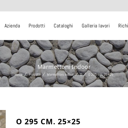
Azienda
Prodotti
Cataloghi
Galleria lavori
Rich
Marmettoni Indoor
Home
Prodotti
Marmettoni Indoor
O
O 295 cm. 25×25
O 295 CM. 25×25