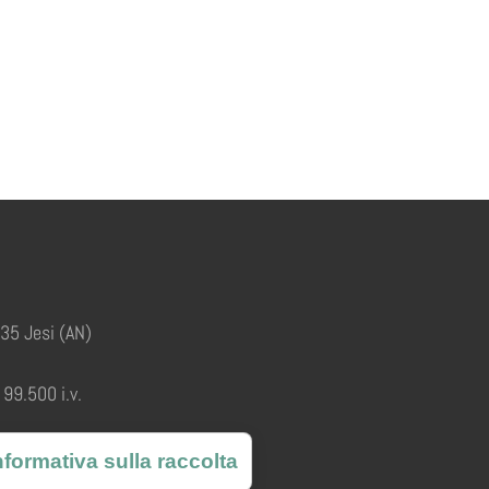
035 Jesi (AN)
99.500 i.v.
nformativa sulla raccolta