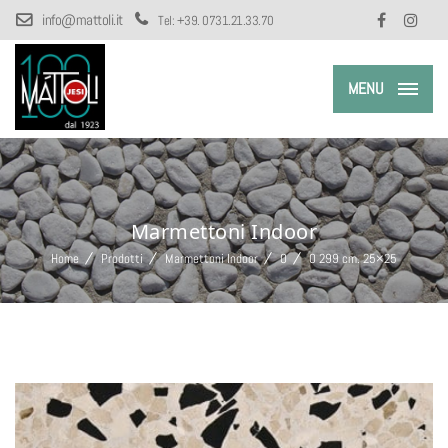
info@mattoli.it
Tel:
+39. 0731.21.33.70
MENU
Marmettoni Indoor
Home
Prodotti
Marmettoni Indoor
O
O 299 cm. 25×25