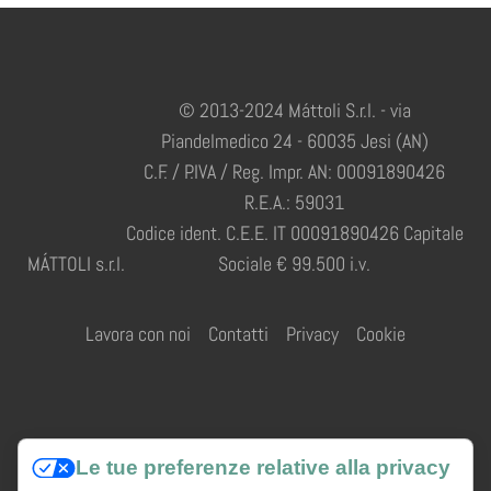
© 2013-2024 Máttoli S.r.l. - via
Piandelmedico 24 - 60035 Jesi (AN)
C.F. / P.IVA / Reg. Impr. AN: 00091890426
R.E.A.: 59031
Codice ident. C.E.E. IT 00091890426 Capitale
MÁTTOLI s.r.l.
Sociale € 99.500 i.v.
Lavora con noi
Contatti
Privacy
Cookie
Credits
Le tue preferenze relative alla privacy