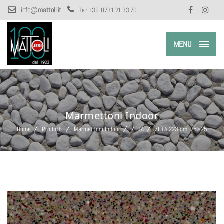
info@mattoli.it
Tel:
+39. 0731.21.33.70
MENU
Marmettoni Indoor
Home
Prodotti
Marmettoni Indoor
ZETA
ZETA 223 cm. 25×25