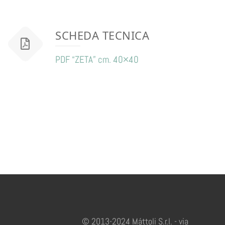
SCHEDA TECNICA
PDF “ZETA” cm. 40×40
© 2013-2024 Máttoli S.r.l. - via