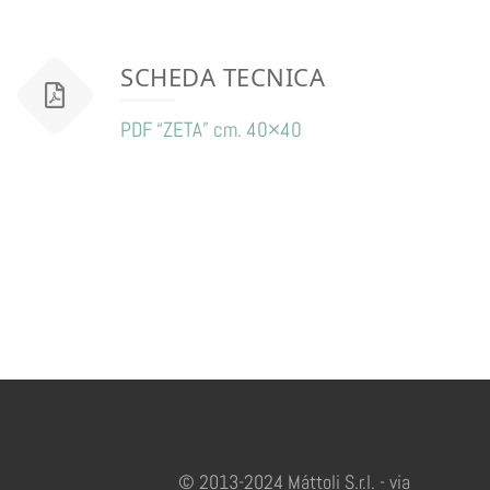
SCHEDA TECNICA
PDF “ZETA” cm. 40×40
© 2013-2024 Máttoli S.r.l. - via