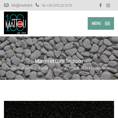
info@mattoli.it
Tel:
+39. 0731.21.33.70
MENU
Marmettoni Indoor
Home
Prodotti
Marmettoni Indoor
ZETA
ZETA 472 cm. 40×40