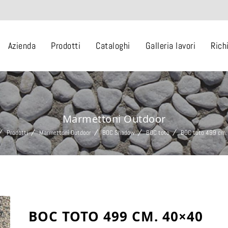
Azienda
Prodotti
Cataloghi
Galleria lavori
Rich
Marmettoni Outdoor
Prodotti
Marmettoni Outdoor
BOC Shadow
BOC toto
BOC toto 499 cm
BOC TOTO 499 CM. 40×40