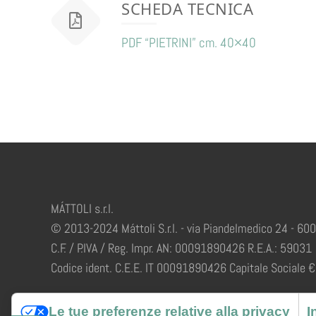
SCHEDA TECNICA
PDF “PIETRINI” cm. 40×40
MÁTTOLI s.r.l.
© 2013-2024 Máttoli S.r.l. - via Piandelmedico 24 - 60
C.F. / P.IVA / Reg. Impr. AN: 00091890426 R.E.A.: 59031
Codice ident. C.E.E. IT 00091890426 Capitale Sociale € 
Le tue preferenze relative alla privacy
I