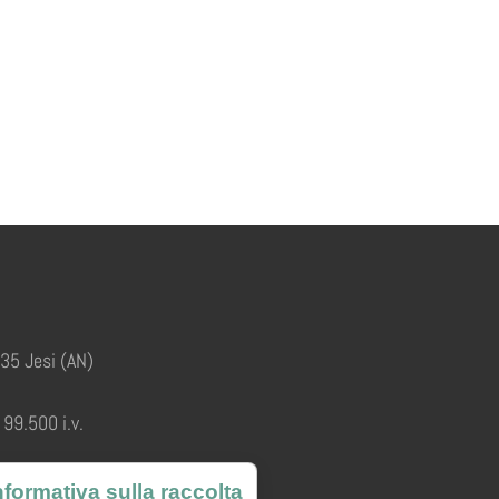
035 Jesi (AN)
99.500 i.v.
nformativa sulla raccolta