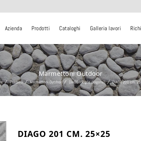
Azienda
Prodotti
Cataloghi
Galleria lavori
Rich
Marmettoni Outdoor
me
Prodotti
Marmettoni Outdoor
DIAGO - Righe diagonali
DIAGO 201 cm. 2
DIAGO 201 CM. 25×25