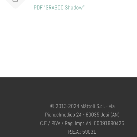
PDF “GRABOC Shadow”
© 2013-2024 Máttoli S.r.l. - via
Piandelmedico 24 - 60035 Jesi (AN)
C.F. / P.IVA / Reg. Impr. AN: 00091890426
R.E.A.: 59031