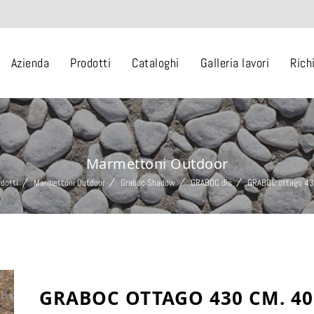
Azienda
Prodotti
Cataloghi
Galleria lavori
Rich
Marmettoni Outdoor
dotti
Marmettoni Outdoor
Graboc Shadow
GRABOC dis
GRABOC ottago 4
GRABOC OTTAGO 430 CM. 40