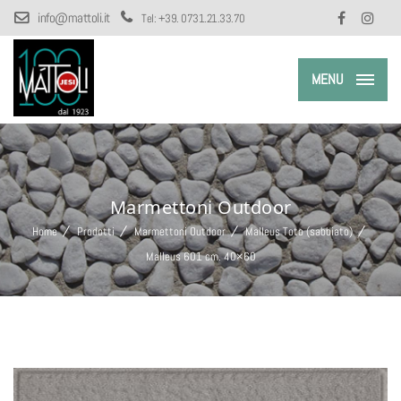
info@mattoli.it
Tel:
+39. 0731.21.33.70
MENU
Marmettoni Outdoor
Home
Prodotti
Marmettoni Outdoor
Malleus Toto (sabbiato)
Malleus 601 cm. 40×60