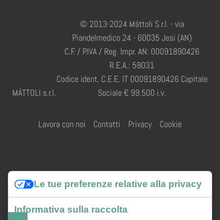
© 2013-2024 Máttoli S.r.l. - via
Piandelmedico 24 - 60035 Jesi (AN)
C.F. / P.IVA / Reg. Impr. AN: 00091890426
R.E.A.: 59031
Codice ident. C.E.E. IT 00091890426 Capitale
MÁTTOLI s.r.l.
Sociale € 99.500 i.v.
Lavora con noi
Contatti
Privacy
Cookie
Credits
Le tue preferenze relative alla privacy
Informativa sulla raccolta