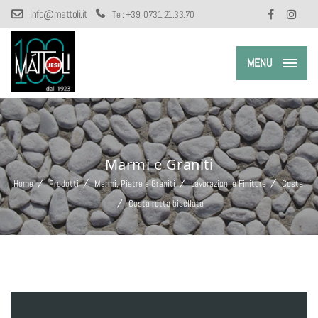
info@mattoli.it
Tel:
+39. 0731.21.33.70
MENU
Marmi e Graniti
Home
Prodotti
Marmi, Pietre e Graniti
Lavorazioni e Finiture
Costa
Costa retta bisellata