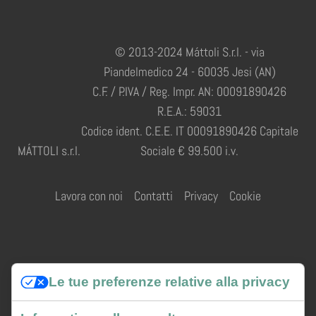
© 2013-2024 Máttoli S.r.l. - via
Piandelmedico 24 - 60035 Jesi (AN)
C.F. / P.IVA / Reg. Impr. AN: 00091890426
R.E.A.: 59031
Codice ident. C.E.E. IT 00091890426 Capitale
MÁTTOLI s.r.l.
Sociale € 99.500 i.v.
Lavora con noi
Contatti
Privacy
Cookie
Credits
Le tue preferenze relative alla privacy