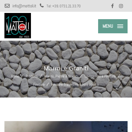
info@mattoli.it
Tel:
+39. 0731.21.33.70
MENU
Marmi e Graniti
Home
Prodotti
Marmi, Pietre e Graniti
Lavorazioni e Finiture
Finiture
Finiture Travertino a foro aperto