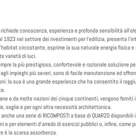
he richiede conoscenza, esperienza e profonda sensibilità all’e
l 1923 nel settore dei rivestimenti per l’edilizia, presenta l’
’habitat circostante, esprime la sua naturale energia fisica e
e varietà di luci.
pre la più prestigiosa, confortevole e razionale soluzione per 
 agli impieghi più severi, sono di facile manutenzione ed offron
ni: la sua è una grande esperienza che ha consentito il raggi
te.
liane e da molte nazioni dei cinque continenti, vengono forniti in 
, soglie e per ogni altra necessità architettonica.
 anche una serie di RICOMPOSTI a base di QUARZO disponibili i
ni e per elementi d’arredo di esercizi pubblici o, infine, come 
rire è la scarsa assorbenza.