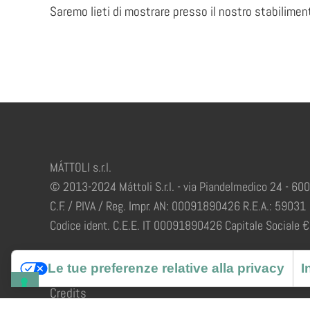
Saremo lieti di mostrare presso il nostro stabiliment
MÁTTOLI s.r.l.
© 2013-2024 Máttoli S.r.l. - via Piandelmedico 24 - 60
C.F. / P.IVA / Reg. Impr. AN: 00091890426 R.E.A.: 59031
Codice ident. C.E.E. IT 00091890426 Capitale Sociale € 
Le tue preferenze relative alla privacy
I
Credits