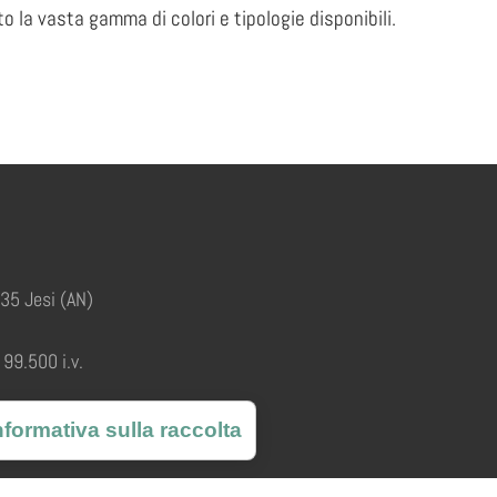
o la vasta gamma di colori e tipologie disponibili.
035 Jesi (AN)
99.500 i.v.
nformativa sulla raccolta