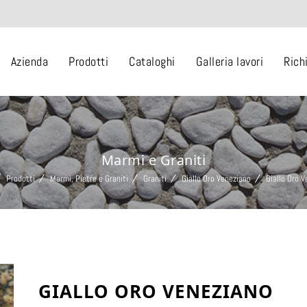
Azienda
Prodotti
Cataloghi
Galleria lavori
Rich
Marmi e Graniti
Prodotti
Marmi, Pietre e Graniti
Graniti
Giallo Oro Veneziano
Giallo Oro 
GIALLO ORO VENEZIANO