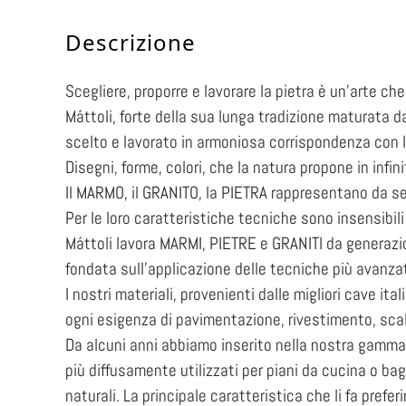
Descrizione
Scegliere, proporre e lavorare la pietra è un’arte c
Máttoli, forte della sua lunga tradizione maturata da
scelto e lavorato in armoniosa corrispondenza con l
Disegni, forme, colori, che la natura propone in infinit
Il MARMO, il GRANITO, la PIETRA rappresentano da sem
Per le loro caratteristiche tecniche sono insensibili
Máttoli lavora MARMI, PIETRE e GRANITI da generazio
fondata sull’applicazione delle tecniche più avanza
I nostri materiali, provenienti dalle migliori cave ita
ogni esigenza di pavimentazione, rivestimento, scale
Da alcuni anni abbiamo inserito nella nostra gamma
più diffusamente utilizzati per piani da cucina o bag
naturali. La principale caratteristica che li fa prefe