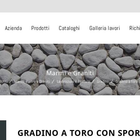
Azienda
Prodotti
Cataloghi
Galleria lavori
Rich
Marmi e Graniti
dotti
Marmi, Pietre e Graniti
Lavorazioni e Finiture
Gradino
Gradino a toro
GRADINO A TORO CON SPO