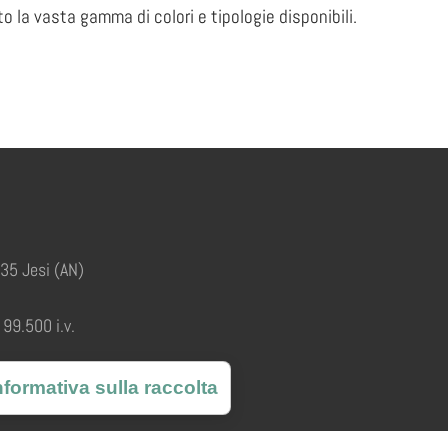
o la vasta gamma di colori e tipologie disponibili.
035 Jesi (AN)
99.500 i.v.
nformativa sulla raccolta