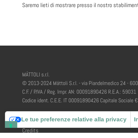
Saremo lieti di mostrare presso il nostro stabiliment
MÁTTOLI s.r.l.
© 2013-2024 Máttoli S.r.l. - via Piandelmedico 24 - 60
C.F. / P.IVA / Reg. Impr. AN: 00091890426 R.E.A.: 59031
Codice ident. C.E.E. IT 00091890426 Capitale Sociale € 
Le tue preferenze relative alla privacy
I
Credits