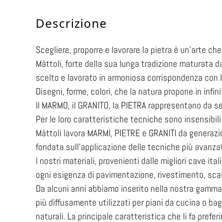
Descrizione
Scegliere, proporre e lavorare la pietra è un’arte c
Máttoli, forte della sua lunga tradizione maturata da
scelto e lavorato in armoniosa corrispondenza con l
Disegni, forme, colori, che la natura propone in infinit
Il MARMO, il GRANITO, la PIETRA rappresentano da sem
Per le loro caratteristiche tecniche sono insensibili
Máttoli lavora MARMI, PIETRE e GRANITI da generazio
fondata sull’applicazione delle tecniche più avanza
I nostri materiali, provenienti dalle migliori cave ita
ogni esigenza di pavimentazione, rivestimento, scale
Da alcuni anni abbiamo inserito nella nostra gamma
più diffusamente utilizzati per piani da cucina o bag
naturali. La principale caratteristica che li fa prefe