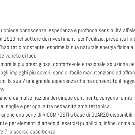
he richiede conoscenza, esperienza e profonda sensibilità all’e
l 1923 nel settore dei rivestimenti per l’edilizia, presenta l’
’habitat circostante, esprime la sua naturale energia fisica e
e varietà di luci.
pre la più prestigiosa, confortevole e razionale soluzione per 
 agli impieghi più severi, sono di facile manutenzione ed offron
ni: la sua ? una grande esperienza che ha consentito il raggi
te.
liane e da molte nazioni dei cinque continenti, vengono forniti in 
, soglie e per ogni altra necessità architettonica.
 anche una serie di RICOMPOSTI a base di QUARZO disponibili i
ni e per elementi d’arredo di esercizi pubblici o, infine, come 
rire ? la scarsa assorbenza.