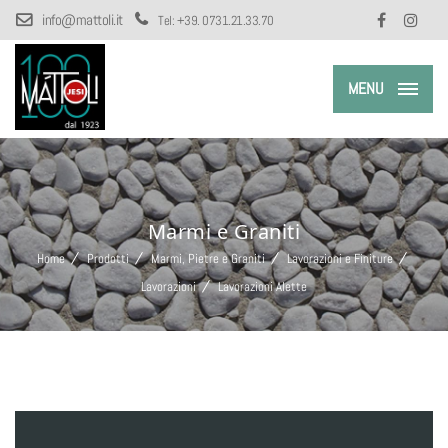
info@mattoli.it
Tel:
+39. 0731.21.33.70
MENU
Marmi e Graniti
Home
Prodotti
Marmi, Pietre e Graniti
Lavorazioni e Finiture
Lavorazioni
Lavorazioni Alette