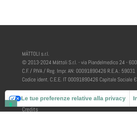
MÁTTOLI s.r.l.
© 2013-2024 Máttoli S.r.l. - via Piandelmedico 24 - 60
C.F. / P.IVA / Reg. Impr. AN: 00091890426 R.E.A.: 59031
Codice ident. C.E.E. IT 00091890426 Capitale Sociale € 
Le tue preferenze relative alla privacy
I
Credits