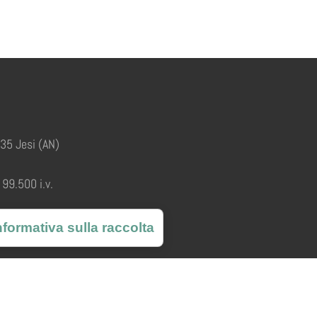
035 Jesi (AN)
99.500 i.v.
nformativa sulla raccolta